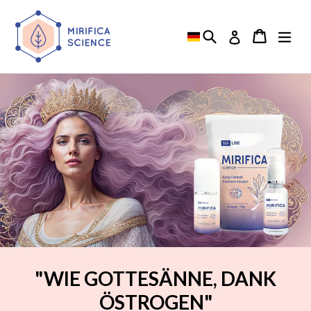
Direkt
zum
Suchen
Einkauf
Einkauf
erw
Einloggen
Inhalt
"WIE GOTTESÄNNE, DANK
ÖSTROGEN"