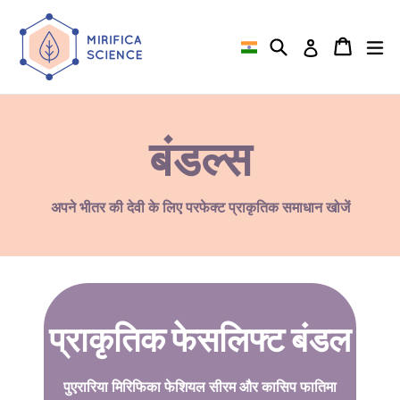
इसे
छोड़कर
खोज
कार्ट
कार्ट
एक
लॉग इन करें
सामग्री
पर
बढ़ने
के
लिए
बंडल्स
अपने भीतर की देवी के लिए परफेक्ट प्राकृतिक समाधान खोजें
प्राकृतिक फेसलिफ्ट बंडल
पुएरारिया मिरिफिका फेशियल सीरम और कासिप फातिमा