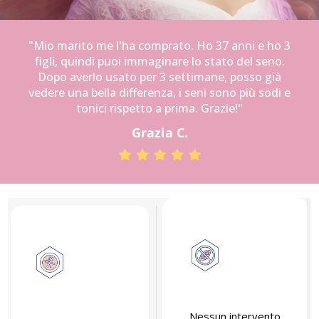
"Mio marito me l'ha comprato. Ho 37 anni e ho 3
figli, quindi puoi immaginare lo stato del seno.
Dopo averlo usato per 3 settimane, posso già
vedere una bella differenza, i seni sono più sodi e
tonici rispetto a prima. Grazie!"
Grazia C.
Nessun intervento