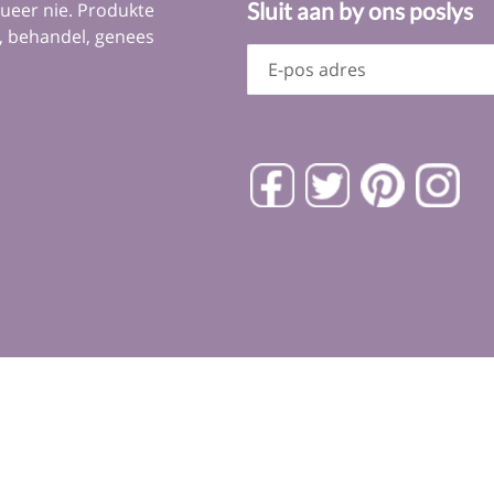
Sluit aan by ons poslys
lueer nie. Produkte
r, behandel, genees
Facebook
Twitter
Pinterest
Ins