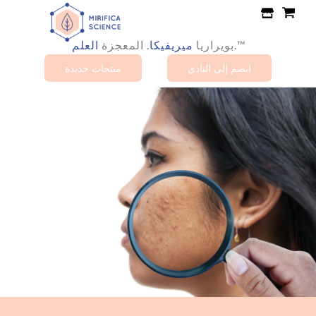
تخطى
الى
المحتوى
.™
بويراريا
.
المعجزة
العلم
ميريفيكا
انضم إلى النادي
منتجات جديدة