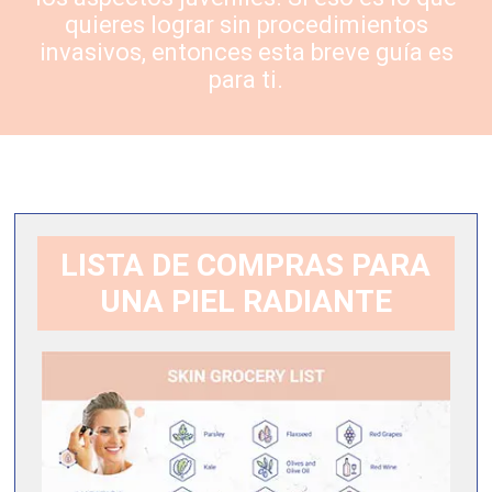
quieres lograr sin procedimientos
invasivos, entonces esta breve guía es
para ti.
LISTA DE COMPRAS PARA
UNA PIEL RADIANTE