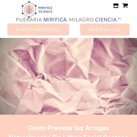
Ir
directamente
al
PUERARIA
.
MILAGRO
CIENCIA
.™
MIRIFICA
contenido
NUEVOS PRODUCTOS
ÚNETE AL CLUB
Cómo Prevenir las Arrugas