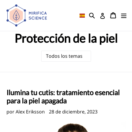
Ir
directamente
Buscar
Carrito
Carrito
ex
Ingresar
al
contenido
Protección de la piel
Ilumina tu cutis: tratamiento esencial
para la piel apagada
por Alex Eriksson
28 de diciembre, 2023