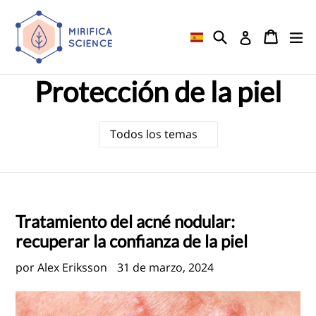
Ir
directamente
Buscar
Carrito
Carrito
ex
Ingresar
al
contenido
Protección de la piel
Tratamiento del acné nodular:
recuperar la confianza de la piel
por Alex Eriksson
31 de marzo, 2024