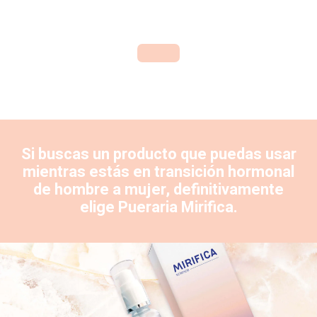
Si buscas un producto que puedas usar
mientras estás en transición hormonal
de hombre a mujer, definitivamente
elige
Pueraria Mirifica
.