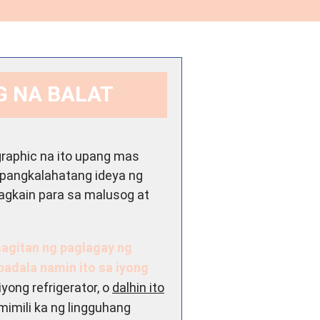
G NA BALAT
graphic na ito upang mas
pangkalahatang ideya ng
gkain para sa malusog at
agitan ng paglagay ng
padala namin ito sa iyong
a iyong refrigerator, o
dalhin ito
imili ka ng lingguhang