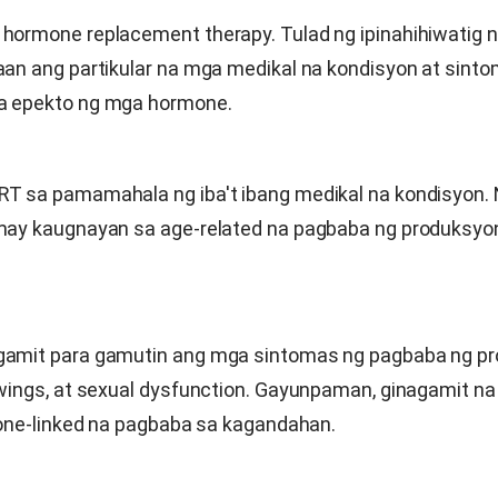
ormone replacement therapy. Tulad ng ipinahihiwatig ng
aan ang partikular na mga medikal na kondisyon at sint
a epekto ng mga hormone.
T sa pamamahala ng iba't ibang medikal na kondisyon. 
may kaugnayan sa age-related na pagbaba ng produksyon
gamit para gamutin ang mga sintomas ng pagbaba ng p
wings, at sexual dysfunction. Gayunpaman, ginagamit na 
mone-linked na pagbaba sa kagandahan.