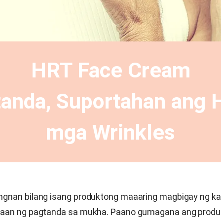
HRT Face Cream
anda, Suportahan ang Hy
mga Wrinkles
ingnan bilang isang produktong maaaring magbigay ng 
ndaan ng pagtanda sa mukha. Paano gumagana ang produk