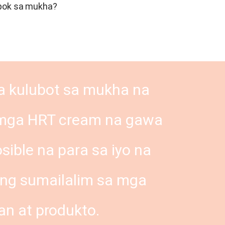
mpok sa mukha?
a kulubot sa mukha na
 mga HRT cream na gawa
osible na para sa iyo na
ang sumailalim sa mga
n at produkto.