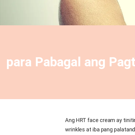
para Pabagal ang Pagt
Ang HRT face cream ay tinit
wrinkles at iba pang palata