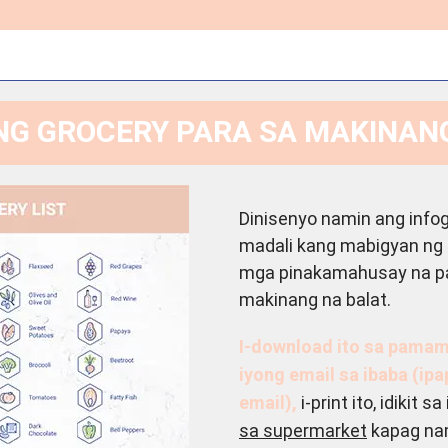
NG GROCERY PARA SA MAKINAN
Dinisenyo namin ang info
madali kang mabigyan ng 
mga pinakamahusay na pa
makinang na balat.
I-download ito sa pamam
iyong email sa ibaba (ipa
email),
i-print ito, idikit s
sa supermarket
kapag nam