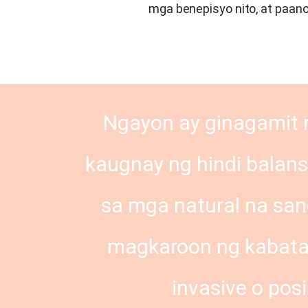
mga benepisyo nito, at paa
Ngayon ay ginagamit 
kaugnay ng hindi bala
sa mga natural na sa
magkaroon ng kabataa
invasive o po