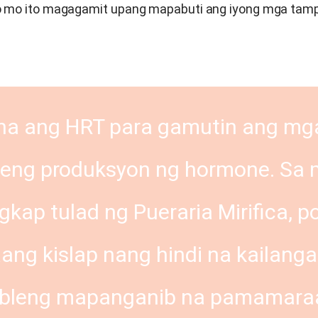
no mo ito magagamit upang mapabuti ang iyong mga ta
na ang HRT para gamutin ang mg
nseng produksyon ng hormone. Sa
ngkap tulad ng
Pueraria Mirifica
, p
ng kislap nang hindi na kailang
sibleng mapanganib na pamamaraa