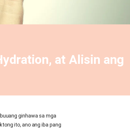
dration, at Alisin ang
kabuuang ginhawa sa mga
tong ito, ano ang iba pang