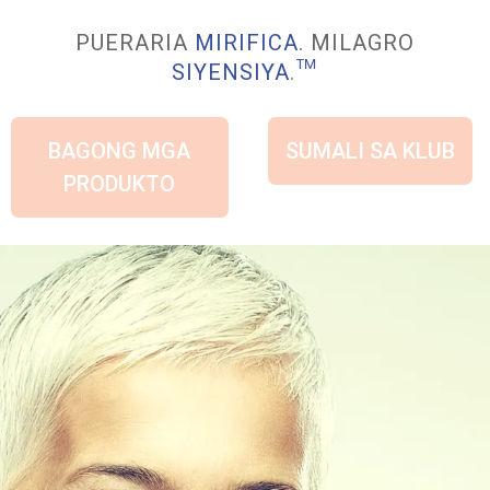
PUERARIA
MIRIFICA
. MILAGRO
SIYENSIYA
.
™
BAGONG MGA
SUMALI SA KLUB
PRODUKTO