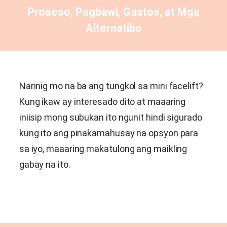
Proseso, Pagbawi, Gastos, at Mga
Alternatibo
Narinig mo na ba ang tungkol sa mini facelift?
Kung ikaw ay interesado dito at maaaring
iniisip mong subukan ito ngunit hindi sigurado
kung ito ang pinakamahusay na opsyon para
sa iyo, maaaring makatulong ang maikling
gabay na ito.