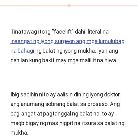
Tinatawag itong “facelift” dahil literal na
inaangat ng iyong surgeon ang mga lumulubag
na bahagi
ng balat ng iyong mukha. Iyan ang
dahilan kung bakit may mga maliliit na hiwa.
Ibig sabihin nito ay aalisin din ng iyong doktor
ang anumang sobrang balat sa proseso. Ang
pag-angat at pagtanggal ng balat na ito ay
magbibigay ng mas higpit na itsura sa balat ng
mukha.