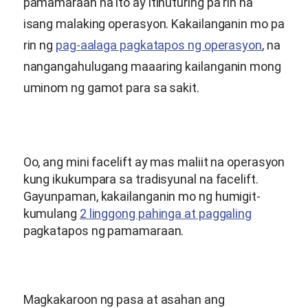
pamamaraan na ito ay itinuturing pa rin na
isang malaking operasyon. Kakailanganin mo pa
rin ng
pag-aalaga pagkatapos ng operasyon
, na
nangangahulugang maaaring kailanganin mong
uminom ng gamot para sa sakit.
Oo, ang mini facelift ay mas maliit na operasyon
kung ikukumpara sa tradisyunal na facelift.
Gayunpaman, kakailanganin mo ng humigit-
kumulang
2 linggong pahinga at paggaling
pagkatapos ng pamamaraan.
Magkakaroon ng pasa at asahan ang