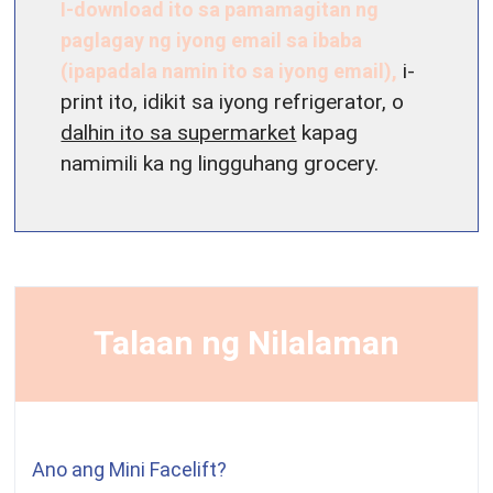
I-download ito sa pamamagitan ng
paglagay ng iyong email sa ibaba
(ipapadala namin ito sa iyong email),
i-
print ito, idikit sa iyong refrigerator, o
dalhin ito sa supermarket
kapag
namimili ka ng lingguhang grocery.
Talaan ng Nilalaman
Ano ang Mini Facelift?