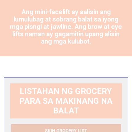
Ang mini-facelift ay aalisin ang
lumulubag at sobrang balat sa iyong
mga pisngi at jawline. Ang brow at eye
lifts naman ay gagamitin upang alisin
ang mga kulubot.
LISTAHAN NG GROCERY
PARA SA MAKINANG NA
BALAT