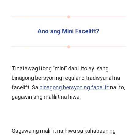
Ano ang Mini Facelift?
Tinatawag itong “mini” dahil ito ay isang
binagong bersyon ng regular o tradisyunal na
facelift. Sa
binagong bersyon ng facelift
na ito,
gagawin ang maliliit na hiwa.
Gagawa ng maliliit na hiwa sa kahabaan ng