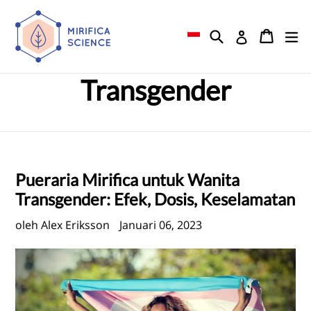
Lewati
ke
Mencari
Keranj
Keranj
me
Gabung
konten
Transgender
Pueraria Mirifica
untuk Wanita
Transgender: Efek, Dosis, Keselamatan
oleh Alex Eriksson
Januari 06, 2023