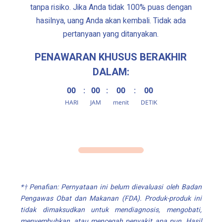
tanpa risiko. Jika Anda tidak 100% puas dengan
hasilnya, uang Anda akan kembali. Tidak ada
pertanyaan yang ditanyakan.
PENAWARAN KHUSUS BERAKHIR
DALAM:
00
:
00
:
00
:
00
HARI
JAM
menit
DETIK
*†Penafian: Pernyataan ini belum dievaluasi oleh Badan
Pengawas Obat dan Makanan (FDA). Produk-produk ini
tidak dimaksudkan untuk mendiagnosis, mengobati,
menyembuhkan, atau mencegah penyakit apa pun. Hasil