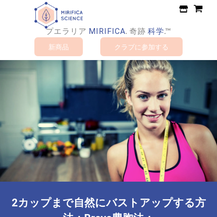
コ
ン
テ
プエラリア
.
奇跡
科学
.™
MIRIFICA
ン
新商品
クラブに参加する
ツ
に
ス
キ
ッ
プ
す
る
2カップまで自然にバストアップする方