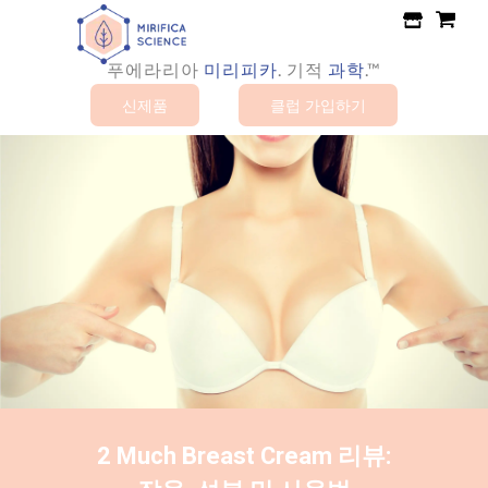
콘
텐
츠
푸에라리아
.
기적
과학
.™
미리피카
로
신제품
클럽 가입하기
건
너
뛰
기
2 Much Breast Cream 리뷰: