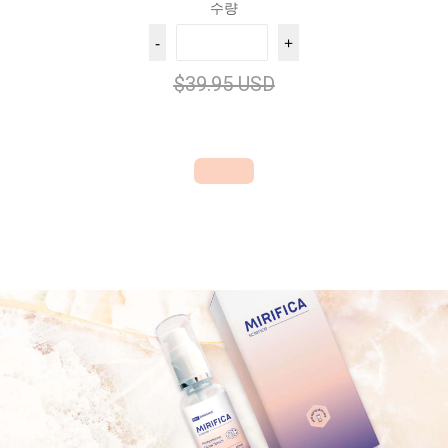
수량
-
+
$39.95 USD