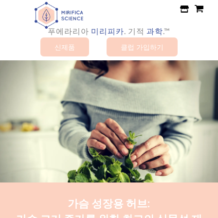
콘
텐
츠
푸에라리아
.
기적
과학
.™
미리피카
로
신제품
클럽 가입하기
건
너
뛰
기
가슴 성장용 허브: