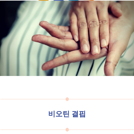
비오틴 결핍