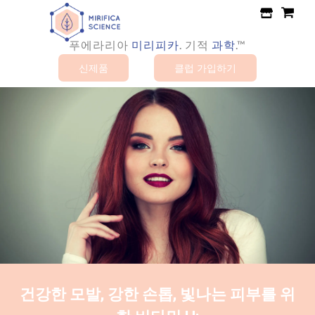
콘
텐
츠
푸에라리아
.
기적
과학
.™
미리피카
로
신제품
클럽 가입하기
건
너
뛰
기
건강한 모발, 강한 손톱, 빛나는 피부를 위