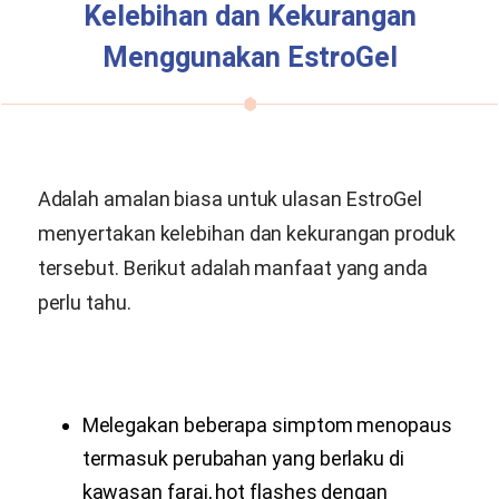
Kelebihan dan Kekurangan
Menggunakan EstroGel
Adalah amalan biasa untuk ulasan EstroGel
menyertakan kelebihan dan kekurangan produk
tersebut. Berikut adalah manfaat yang anda
perlu tahu.
Melegakan beberapa simptom menopaus
termasuk perubahan yang berlaku di
kawasan faraj, hot flashes dengan