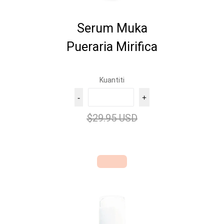
Serum Muka
Pueraria Mirifica
Kuantiti
-
+
$29.95 USD