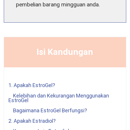
pembelian barang mingguan anda.
Isi Kandungan
1. Apakah EstroGel?
Kelebihan dan Kekurangan Menggunakan
EstroGel
Bagaimana EstroGel Berfungsi?
2. Apakah Estradiol?