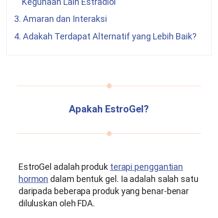
Kegunaan Lain Estradiol
3. Amaran dan Interaksi
4. Adakah Terdapat Alternatif yang Lebih Baik?
Apakah EstroGel?
EstroGel adalah produk
terapi penggantian
hormon
dalam bentuk gel. Ia adalah salah satu
daripada beberapa produk yang benar-benar
diluluskan oleh FDA.