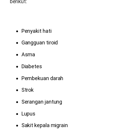
berikut:
Penyakit hati
Gangguan tiroid
Asma
Diabetes
Pembekuan darah
Strok
Serangan jantung
Lupus
Sakit kepala migrain