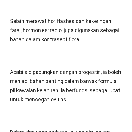
Selain merawat hot flashes dan kekeringan
faraj, hormon estradiol juga digunakan sebagai
bahan dalam kontraseptif oral.
Apabila digabungkan dengan progestin, ia boleh
menjadi bahan penting dalam banyak formula
pil kawalan kelahiran. Ia berfungsi sebagai ubat
untuk mencegah ovulasi.