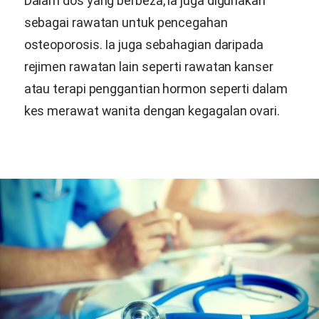
Dalam dos yang berbeza, ia juga digunakan
sebagai rawatan untuk pencegahan
osteoporosis. Ia juga sebahagian daripada
rejimen rawatan lain seperti rawatan kanser
atau terapi penggantian hormon seperti dalam
kes merawat wanita dengan kegagalan ovari.