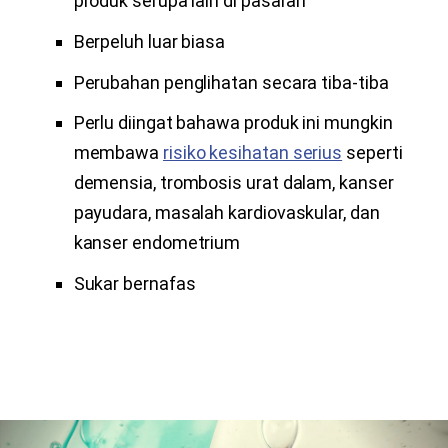
produk serupa lain di pasaran
Berpeluh luar biasa
Perubahan penglihatan secara tiba-tiba
Perlu diingat bahawa produk ini mungkin
membawa
risiko kesihatan serius
seperti
demensia, trombosis urat dalam, kanser
payudara, masalah kardiovaskular, dan
kanser endometrium
Sukar bernafas