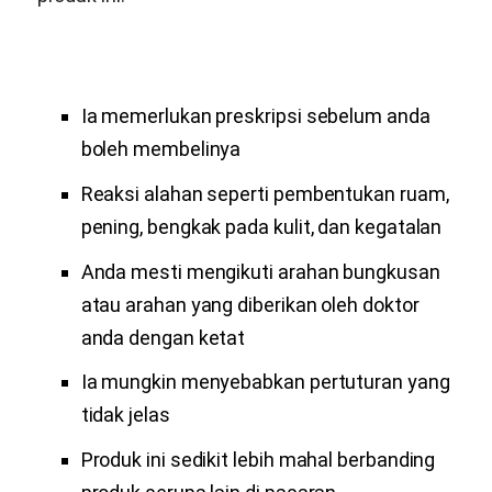
Ia memerlukan preskripsi sebelum anda
boleh membelinya
Reaksi alahan seperti pembentukan ruam,
pening, bengkak pada kulit, dan kegatalan
Anda mesti mengikuti arahan bungkusan
atau arahan yang diberikan oleh doktor
anda dengan ketat
Ia mungkin menyebabkan pertuturan yang
tidak jelas
Produk ini sedikit lebih mahal berbanding