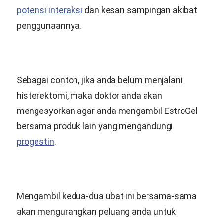
potensi interaksi
dan kesan sampingan akibat
penggunaannya.
Sebagai contoh, jika anda belum menjalani
histerektomi, maka doktor anda akan
mengesyorkan agar anda mengambil EstroGel
bersama produk lain yang mengandungi
progestin
.
Mengambil kedua-dua ubat ini bersama-sama
akan mengurangkan peluang anda untuk