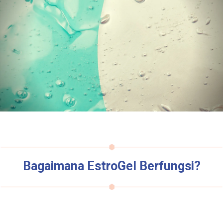
Bagaimana EstroGel Berfungsi?