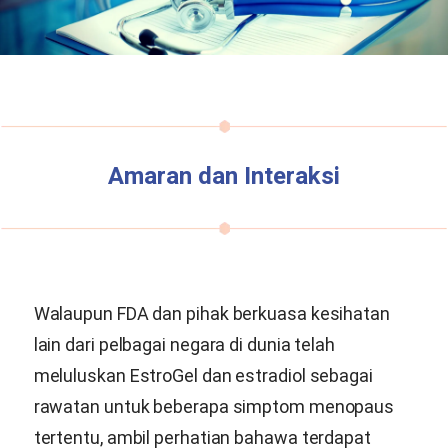
Amaran dan Interaksi
Walaupun FDA dan pihak berkuasa kesihatan
lain dari pelbagai negara di dunia telah
meluluskan EstroGel dan estradiol sebagai
rawatan untuk beberapa simptom menopaus
tertentu, ambil perhatian bahawa terdapat