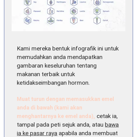
Kami mereka bentuk infografik ini untuk
memudahkan anda mendapatkan
gambaran keseluruhan tentang
makanan terbaik untuk
ketidakseimbangan hormon.
Muat turun dengan memasukkan emel
anda di bawah (kami akan
menghantarnya ke emel anda),
cetak ia,
tampal pada peti sejuk anda, atau
bawa
ia ke pasar raya
apabila anda membuat