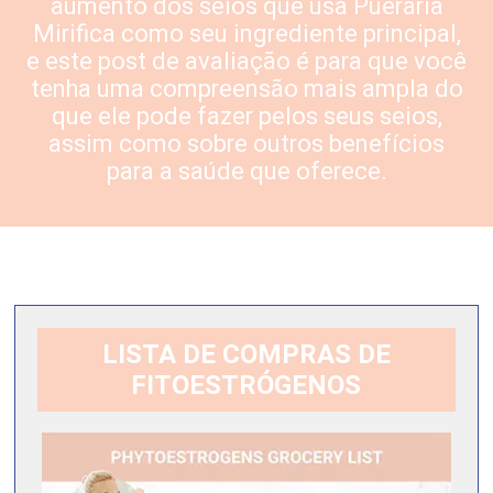
aumento dos seios que usa
Pueraria
Mirifica
como seu ingrediente principal,
e este post de avaliação é para que você
tenha uma compreensão mais ampla do
que ele pode fazer pelos seus seios,
assim como sobre outros benefícios
para a saúde que oferece.
LISTA DE COMPRAS DE
FITOESTRÓGENOS