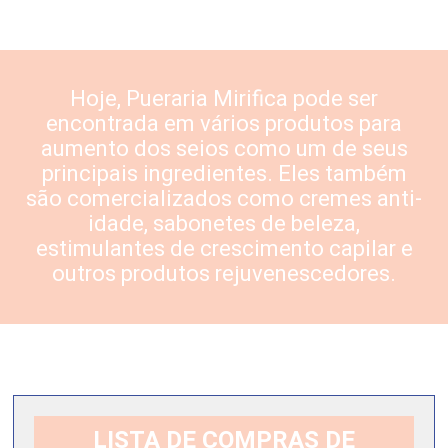
Hoje,
Pueraria Mirifica
pode ser
encontrada em vários produtos para
aumento dos seios como um de seus
principais ingredientes. Eles também
são comercializados como cremes anti-
idade, sabonetes de beleza,
estimulantes de crescimento capilar e
outros produtos rejuvenescedores.
LISTA DE COMPRAS DE