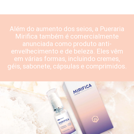
Além do aumento dos seios, a
Pueraria
Mirifica
também é comercialmente
anunciada como produto anti-
envelhecimento e de beleza. Eles vêm
em várias formas, incluindo cremes,
géis, sabonete, cápsulas e comprimidos.