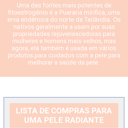
Uma das fontes mais potentes de
fitoestrogênio é a
Pueraria mirifica
, uma
erva endêmica do norte da Tailândia. Os
nativos geralmente a usam por suas
propriedades rejuvenescedoras para
mulheres e homens mais velhos, mas
agora, ela também é usada em vários
produtos para cuidados com a pele para
melhorar a saúde da pele.
LISTA DE COMPRAS PARA
UMA PELE RADIANTE