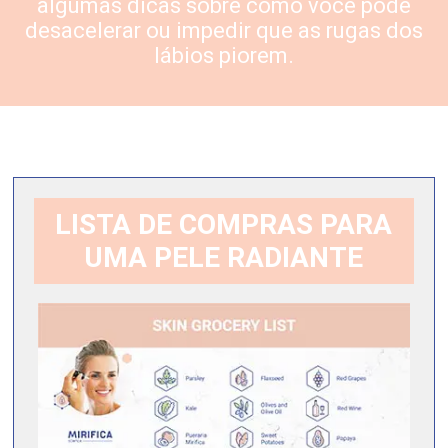
algumas dicas sobre como você pode
desacelerar ou impedir que as rugas dos
lábios piorem.
LISTA DE COMPRAS PARA
UMA PELE RADIANTE