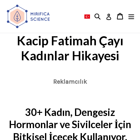
İçeriğe
atla
Aramak
Araba
Araba
ge
Giriş yapma
Kacip Fatimah
Çayı
Kadınlar Hikayesi
Reklamcılık
30+ Kadın, Dengesiz
Hormonlar ve Sivilceler İçin
Bitkisel İçecek Kullanıyor,