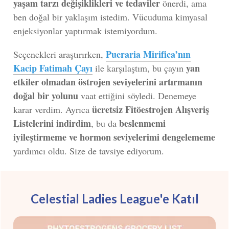
yaşam tarzı değişiklikleri ve tedaviler
önerdi, ama
ben doğal bir yaklaşım istedim. Vücuduma kimyasal
enjeksiyonlar yaptırmak istemiyordum.
Pueraria Mirifica
’nın
Seçenekleri araştırırken
,
Kacip Fatimah
Çayı
yan
ile karşılaştım, bu çayın
etkiler olmadan östrojen seviyelerini artırmanın
doğal bir yolunu
vaat ettiğini söyledi. Denemeye
ücretsiz Fitöestrojen Alışveriş
karar verdim. Ayrıca
Listelerini indirdim
beslenmemi
, bu da
iyileştirmeme ve hormon seviyelerimi dengelememe
yardımcı oldu. Size de tavsiye ediyorum.
Celestial Ladies League'e Katıl