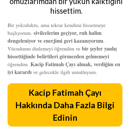
omuzlarımdan bir yükün kalktığını
hissettim.
Bir yolculuktu, ama tekrar kendimi hissetmeye
sivilcelerim geçiyor, ruh halim
başlıyorum.
dengeleniyor ve enerjimi geri kazanıyorum
.
bir şeyler yanlış
Vücudumu dinlemeyi öğrendim ve
hissettiğinde belirtileri görmezden gelmemeyi
Kacip Fatimah
Çayı almak, verdiğim en
öğrendim.
iyi karardı
ve gelecekle ilgili umutluyum.
Kacip Fatimah
Çayı
Hakkında Daha Fazla Bilgi
Edinin