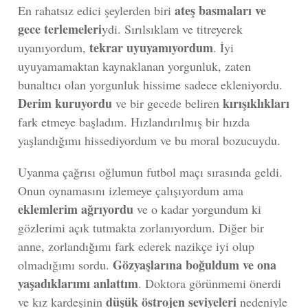
ateş basmaları ve
En rahatsız edici şeylerden biri
gece terlemeleri
ydi. Sırılsıklam ve titreyerek
tekrar uyuyamıyordum
uyanıyordum,
. İyi
uyuyamamaktan kaynaklanan yorgunluk, zaten
bunaltıcı olan yorgunluk hissime sadece ekleniyordu.
Derim kuruyordu
kırışıklıkları
ve bir gecede beliren
fark etmeye başladım. Hızlandırılmış bir hızda
yaşlandığımı hissediyordum ve bu moral bozucuydu.
Uyanma çağrısı oğlumun futbol maçı sırasında geldi.
Onun oynamasını izlemeye çalışıyordum ama
eklemlerim ağrıyordu
ve o kadar yorgundum ki
gözlerimi açık tutmakta zorlanıyordum. Diğer bir
anne, zorlandığımı fark ederek nazikçe iyi olup
Gözyaşlarına boğuldum ve ona
olmadığımı sordu.
yaşadıklarımı anlattım
. Doktora görünmemi önerdi
düşük östrojen seviyeleri
ve kız kardeşinin
nedeniyle