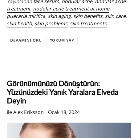
Yayınlanan
face serum
,
nodular acne
,
nodular acne
treatment
,
nodular acne treatment at home
,
pueraria mirifica
,
skin aging
,
skin benefits
,
skin care
,
skin health
,
skin problems
,
skin treatments
DEVAMINI OKU
YORUM YAP
Görünümünüzü Dönüştürün:
Yüzünüzdeki Yanık Yaralara Elveda
Deyin
ile Alex Eriksson
Ocak 18, 2024