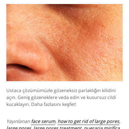
Ustaca çözümümüzle gözeneksiz parlaklığın kilidini
açın. Geniş gözeneklere veda edin ve kusursuz cildi
kucaklayın. Daha fazlasını keşfet!
Yayınlanan
face serum
,
how to get rid of large pores
,
large pores
,
large pores treatment
,
pueraria mirifica
,