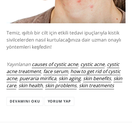
Temiz, ışıltılı bir cilt için etkili tedavi ipuçlarıyla kistik
sivilcelerden nasıl kurtulacağınıza dair uzman onaylı
yöntemleri keşfedin!
Yayınlanan
causes of cystic acne
,
cystic acne
,
cystic
acne treatment
,
face serum
,
how to get rid of cystic
acne
,
pueraria mirifica
,
skin aging
,
skin benefits
,
skin
care
,
skin health
,
skin problems
,
skin treatments
DEVAMINI OKU
YORUM YAP