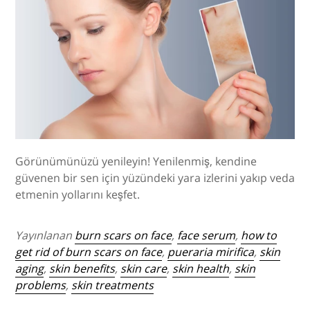
Görünümünüzü yenileyin! Yenilenmiş, kendine
güvenen bir sen için yüzündeki yara izlerini yakıp veda
etmenin yollarını keşfet.
Yayınlanan
burn scars on face
,
face serum
,
how to
get rid of burn scars on face
,
pueraria mirifica
,
skin
aging
,
skin benefits
,
skin care
,
skin health
,
skin
problems
,
skin treatments