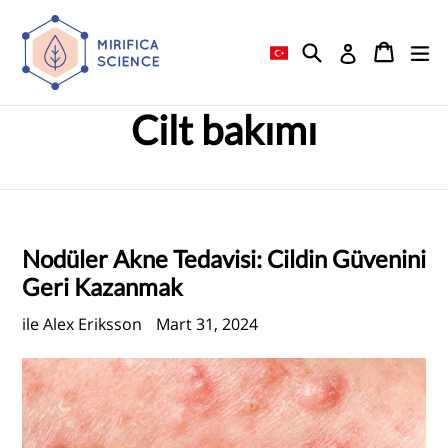
İçeriğe
atla
Aramak
Araba
Araba
ge
Giriş yapma
Cilt bakımı
Nodüler Akne Tedavisi: Cildin Güvenini
Geri Kazanmak
ile Alex Eriksson
Mart 31, 2024