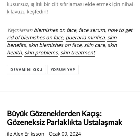
kusursuz, ışıltılı bir cilt sıfırlaması elde etmek için nihai
kılavuzu keşfedin!
Yayınlanan
blemishes on face
,
face serum
,
how to get
rid of blemishes on face
,
pueraria mirifica
,
skin
benefits
,
skin blemishes on face
,
skin care
,
skin
health
,
skin problems
,
skin treatment
DEVAMINI OKU
YORUM YAP
Büyük Gözeneklerden Kaçış:
Gözeneksiz Parlaklıkta Ustalaşmak
ile Alex Eriksson
Ocak 09, 2024