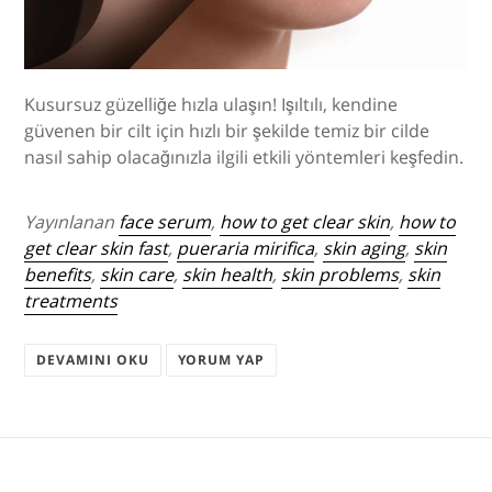
Kusursuz güzelliğe hızla ulaşın! Işıltılı, kendine
güvenen bir cilt için hızlı bir şekilde temiz bir cilde
nasıl sahip olacağınızla ilgili etkili yöntemleri keşfedin.
Yayınlanan
face serum
,
how to get clear skin
,
how to
get clear skin fast
,
pueraria mirifica
,
skin aging
,
skin
benefits
,
skin care
,
skin health
,
skin problems
,
skin
treatments
DEVAMINI OKU
YORUM YAP