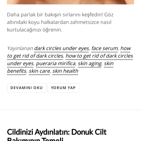
Daha parlak bir bakışın sırlarını keşfedin! Göz
altındaki koyu halkalardan zahmetsizce nasıl
kurtulacağınızı öğrenin.
Yayınlanan
dark circles under eyes
,
face serum
,
how
to get rid of dark circles
,
how to get rid of dark circles
under eyes
,
pueraria mirifica
,
skin aging
,
skin
benefits
,
skin care
,
skin health
DEVAMINI OKU
YORUM YAP
Cildinizi Aydınlatın: Donuk Cilt
Bakımının Temeli