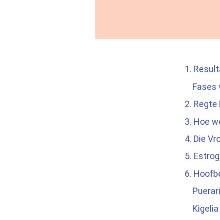
1. Resul
Fases v
2. Regte
3. Hoe w
4. Die V
5. Estro
6. Hoofb
Puerari
Kigelia 