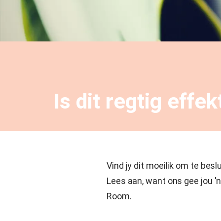
Is dit regtig effe
Vind jy dit moeilik om te besl
Lees aan, want ons gee jou 'n
Room.