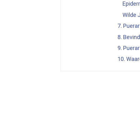
Epiderma
Wilde 
7.
Puerari
8. Bevin
9.
Puerari
10. Waar