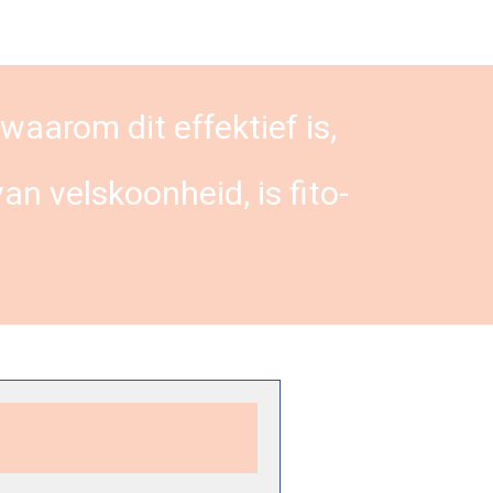
waarom dit effektief is,
an velskoonheid, is fito-