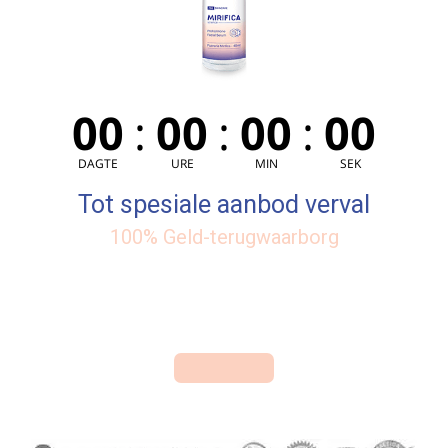
00
:
00
:
00
:
00
DAGTE
URE
MIN
SEK
Tot spesiale aanbod verval
100% Geld-terugwaarborg