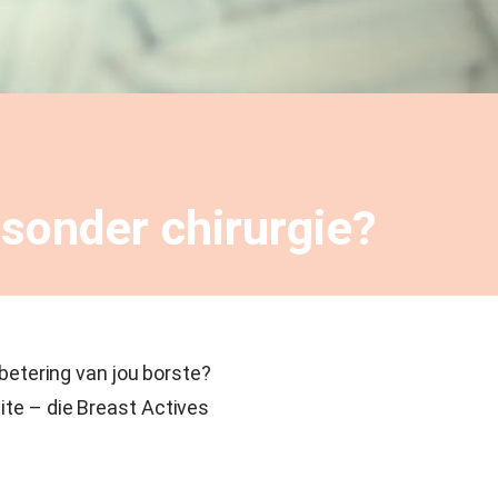
g sonder chirurgie?
rbetering van jou borste?
ite – die Breast Actives