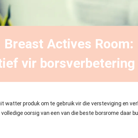
Breast Actives Room:
ktief vir borsverbeterin
uit watter produk om te gebruik vir die versteviging en ve
 volledige oorsig van een van die beste borsrome daar bu