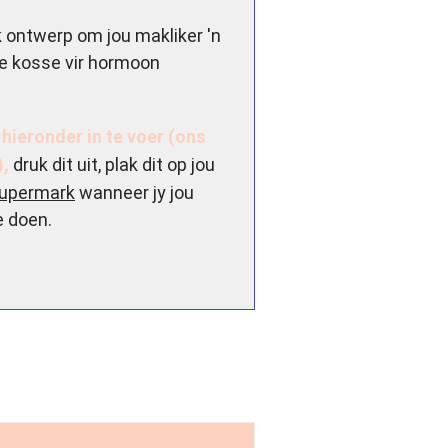
k ontwerp om jou makliker 'n
te kosse vir hormoon
 hieronder in te voer (ons
),
druk dit uit, plak dit op jou
 supermark
wanneer jy jou
e doen.