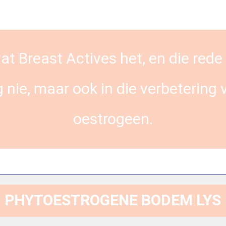
 Breast Actives het, en die rede 
g nie, maar ook in die verbetering v
oestrogeen.
PHYTOESTROGENE BODEM LYS