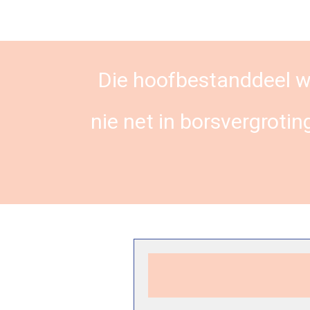
Die hoofbestanddeel wat
nie net in borsvergrotin