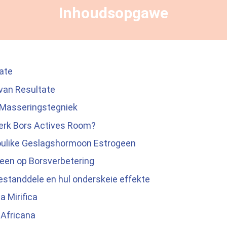
Inhoudsopgawe
tate
an Resultate
 Masseringstegniek
erk Bors Actives Room?
roulike Geslagshormoon Estrogeen
geen op Borsverbetering
estanddele en hul onderskeie effekte
a Mirifica
Africana