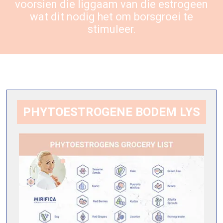
voorsien die liggaam van die estrogeen
wat dit nodig het om borsgroei te
stimuleer.
PHYTOESTROGENE BODEM LYS