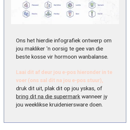
Ons het hierdie infografiek ontwerp om
jou makliker 'n oorsig te gee van die
beste kosse vir hormoon wanbalanse.
Laai dit af deur jou e-pos hieronder in te
voer (ons sal dit na jou e-pos stuur),
druk dit uit, plak dit op jou yskas, of
bring dit na die supermark
wanneer jy
jou weeklikse kruideniersware doen.