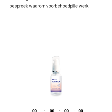
bespreek waarom voorbehoedpille werk.
00
:
00
:
00
:
00