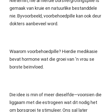
Nietemin, nie al hierdie borsvergrotingspille is
gemaak van kruie en natuurlike bestanddele
nie. Byvoorbeeld, voorbehoedpille kan ook deur
dokters aanbeveel word.
Waarom voorbehoedpille? Hierdie medikasie
bevat hormone wat die groei van 'n vrou se
borste beïnvloed.
Die idee is min of meer dieselfde—voorsien die
liggaam met die estrogeen wat dit nodig het
om borsgroei te stimuleer. Ons sal later