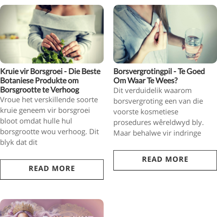
Kruie vir Borsgroei - Die Beste
Borsvergrotingpil - Te Goed
Botaniese Produkte om
Om Waar Te Wees?
Borsgrootte te Verhoog
Dit verduidelik waarom
Vroue het verskillende soorte
borsvergroting een van die
kruie geneem vir borsgroei
voorste kosmetiese
bloot omdat hulle hul
prosedures wêreldwyd bly.
borsgrootte wou verhoog. Dit
Maar behalwe vir indringe
blyk dat dit
READ MORE
READ MORE