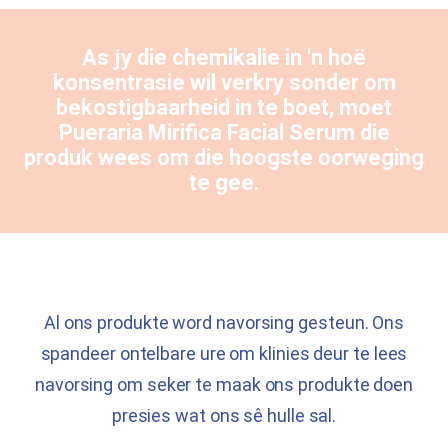
As jy die chemikalie in 'n hoë
konsentrasie wil verkry sonder om
bekostigbaarheid in te boet, moet
Pueraria Mirifica
Facial Serum die
produk wees om die hoogste oorweging
te gee.
Al ons produkte word navorsing gesteun. Ons
spandeer ontelbare ure om klinies deur te lees
navorsing om seker te maak ons ​​produkte doen
presies wat ons sê hulle sal.