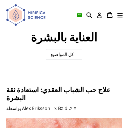
تخطى
الى
يار
 التسوق
 التسوق
يبحث
سجيل الدخول
المحتوى
العناية بالبشرة
علاج حب الشباب العقدي: استعادة ثقة
البشرة
٪ B٪ d ،٪ Y
بواسطة Alex Eriksson