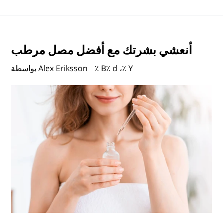
أنعشي بشرتك مع أفضل مصل مرطب
٪ B٪ d ،٪ Y
بواسطة Alex Eriksson