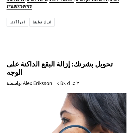
treatments
اترك تعليقا
اقرأ أكثر
تحويل بشرتك: إزالة البقع الداكنة على
الوجه
٪ B٪ d ،٪ Y
بواسطة Alex Eriksson