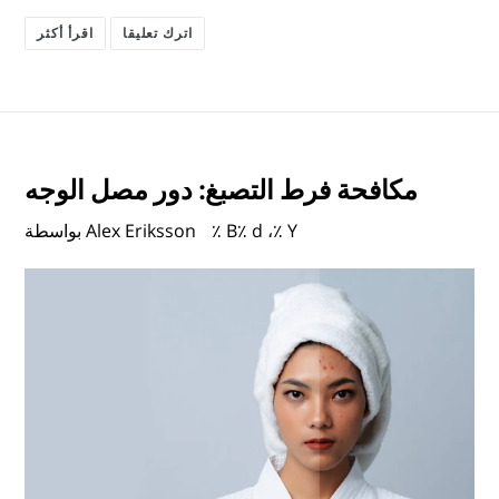
اترك تعليقا
اقرأ أكثر
مكافحة فرط التصبغ: دور مصل الوجه
٪ B٪ d ،٪ Y
بواسطة Alex Eriksson