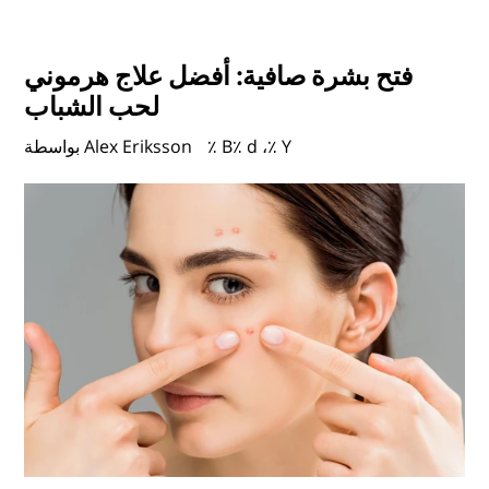
فتح بشرة صافية: أفضل علاج هرموني
لحب الشباب
٪ B٪ d ،٪ Y
بواسطة Alex Eriksson