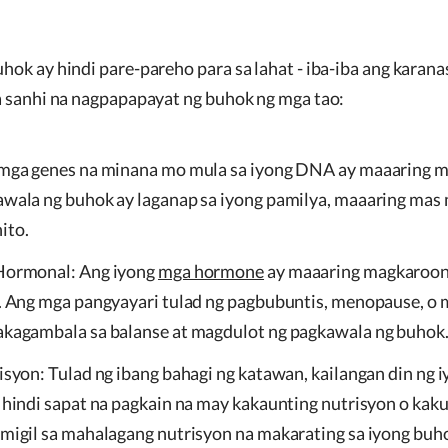
ok ay hindi pare-pareho para sa lahat - iba-iba ang karana
a sanhi na nagpapapayat ng buhok ng mga tao:
mga genes na minana mo mula sa iyong DNA ay maaaring m
wala ng buhok ay laganap sa iyong pamilya, maaaring mas 
ito.
Hormonal: Ang iyong
mga hormone
ay maaaring magkaroon
. Ang mga pangyayari tulad ng pagbubuntis, menopause, o m
kagambala sa balanse at magdulot ng pagkawala ng buhok
isyon: Tulad ng ibang bahagi ng katawan, kailangan din ng 
 hindi sapat na pagkain na may kakaunting nutrisyon o kak
migil sa mahalagang nutrisyon na makarating sa iyong buh