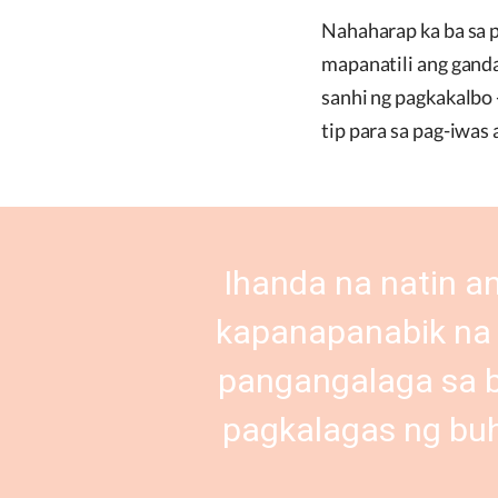
Nahaharap ka ba sa 
mapanatili ang ganda
sanhi ng pagkakalbo 
tip para sa pag-iwas
Ihanda na natin an
kapanapanabik na 
pangangalaga sa bu
pagkalagas ng buh