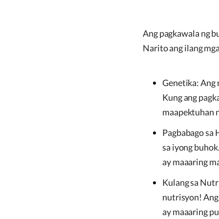
Ang pagkawala ng buh
Narito ang ilang mg
Genetika: Ang 
Kung ang pagka
maapektuhan n
Pagbabago sa 
sa iyong buhok
ay maaaring ma
Kulang sa Nutr
nutrisyon! Ang
ay maaaring pu