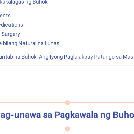
agkakalagas ng Buhok
ments
edications
t Surgery
a
bilang Natural na Lunas
ntab na Buhok: Ang Iyong Paglalakbay Patungo sa Mas
ag-unawa sa Pagkawala ng Buh