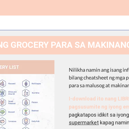
NG GROCERY PARA SA MAKINAN
Nilikha namin ang isang i
bilang cheatsheet ng mga 
para sa malusog at makinan
I-download ito nang LIB
pagsusumite ng iyong em
pagkatapos idikit sa iyong
supermarket
kapag namimi