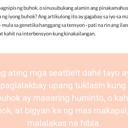
pagnipis ng buhok, o sinusubukang alamin ang pinakamahu
 ng iyong buhok? Ang artikulong ito ay gagabay sa iyo sa 
- mula sa genetika hanggang sa tensyon - pati na rin ang i
 at kahit na interbensyon kung kinakailangan.
g ating mga seatbelt dahil tayo 
paglalakbay upang tuklasin kun
hok ay maaaring huminto, o kahit
ok, at bigyan ka ng mas makapal
malalakas na hibla.