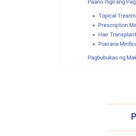
Paano Itigil ang P
Topical Treat
Prescription M
Hair Transplan
Pueraria Mirific
Pagbubukas ng Maki
P