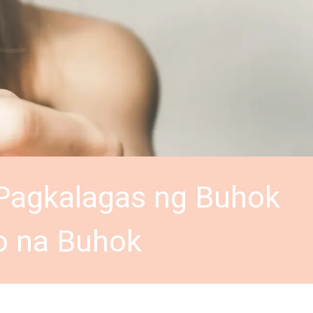
Pagkalagas ng Buhok
o na Buhok