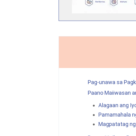
Pag-unawa sa Pagk
Paano Maiiwasan a
Alagaan ang Iy
Pamamahala ng
Magpatatag ng