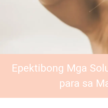
Epektibong Mga Sol
para sa M