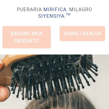
PUERARIA
MIRIFICA
. MILAGRO
SIYENSIYA
.
™
BAGONG MGA
SUMALI SA KLUB
PRODUKTO