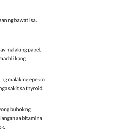
san ng bawat isa.
ay malaking papel.
madali kang
 ng malaking epekto
ga sakit sa thyroid
.
iyong buhok ng
ulangan sa bitamina
ok.