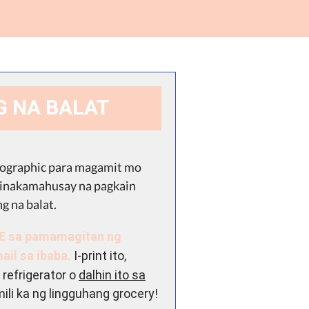
G NA BALAT
nfographic para magamit mo
pinakamahusay na pagkain
g na balat.
RE sa pamamagitan ng
ail sa ibaba.
I-print ito,
 refrigerator o
dalhin ito sa
li ka ng lingguhang grocery!