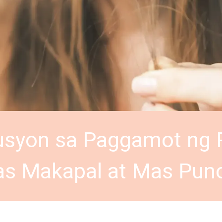
usyon sa Paggamot ng 
as Makapal at Mas Pun