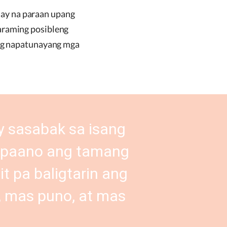
say na paraan upang
maraming posibleng
lang napatunayang mga
ay sasabak sa isang
g paano ang tamang
 pa baligtarin ang
, mas puno, at mas