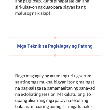
ang pagsipsip, kundi pinapataas din ang
sirkulasyon ng dugo para bigyan ka ng
malusog na kislap!
Mga Teknik sa Paglalagay ng Patong
Bago maglagay ng anumang uri ng serum
sa ating mga mukha, bigyan ito ng maingat
na pag-aalaga sa pamamagitan ng banayad
na exfoliating session. Makakatulong ito
upang alisin ang mga patay na selula ng
balat na maaaring pumigil sa mga kapaki-