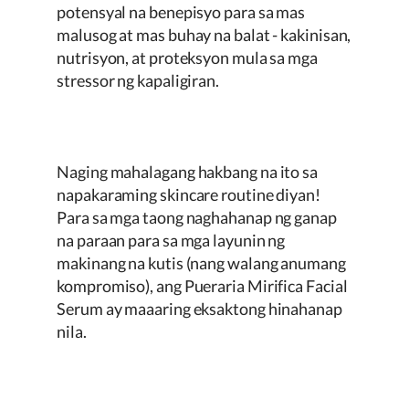
potensyal na benepisyo para sa mas
malusog at mas buhay na balat - kakinisan,
nutrisyon, at proteksyon mula sa mga
stressor ng kapaligiran.
Naging mahalagang hakbang na ito sa
napakaraming skincare routine diyan!
Para sa mga taong naghahanap ng ganap
na paraan para sa mga layunin ng
makinang na kutis (nang walang anumang
kompromiso), ang
Pueraria Mirifica
Facial
Serum ay maaaring eksaktong hinahanap
nila.