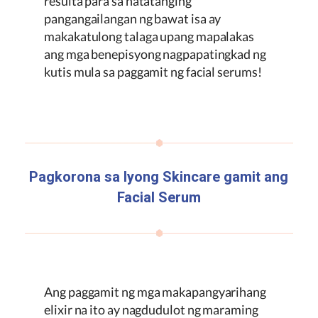
resulta para sa natatanging
pangangailangan ng bawat isa ay
makakatulong talaga upang mapalakas
ang mga benepisyong nagpapatingkad ng
kutis mula sa paggamit ng facial serums!
Pagkorona sa Iyong Skincare gamit ang
Facial Serum
Ang paggamit ng mga makapangyarihang
elixir na ito ay nagdudulot ng maraming