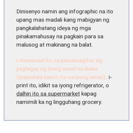
Dinisenyo namin ang infographic na ito
upang mas madali kang mabigyan ng
pangkalahatang ideya ng mga
pinakamahusay na pagkain para sa
malusog at makinang na balat.
I-download ito sa pamamagitan ng
paglagay ng iyong email sa ibaba
(ipapadala namin ito sa iyong email),
i-
print ito, idikit sa iyong refrigerator, o
dalhin ito sa supermarket
kapag
namimili ka ng lingguhang grocery.