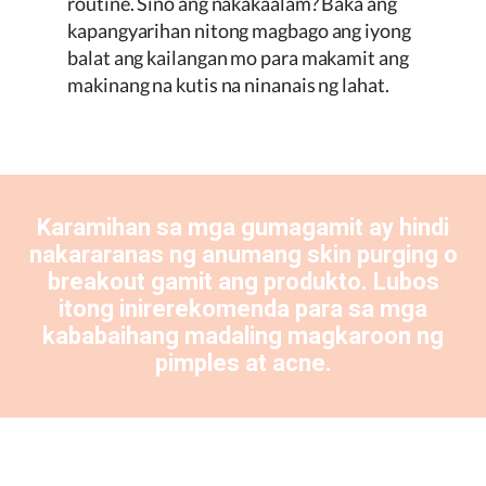
routine. Sino ang nakakaalam? Baka ang
kapangyarihan nitong magbago ang iyong
balat ang kailangan mo para makamit ang
makinang na kutis na ninanais ng lahat.
Karamihan sa mga gumagamit ay hindi
nakararanas ng anumang skin purging o
breakout gamit ang produkto. Lubos
itong inirerekomenda para sa mga
kababaihang madaling magkaroon ng
pimples at acne.