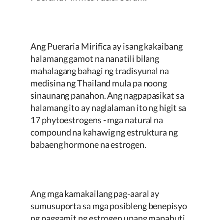
Ang
Pueraria Mirifica
ay isang kakaibang
halamang gamot na nanatili bilang
mahalagang bahagi ng tradisyunal na
medisina ng Thailand mula pa noong
sinaunang panahon. Ang nagpapasikat sa
halamang ito ay naglalaman ito ng higit sa
17 phytoestrogens - mga natural na
compound na kahawig ng estruktura ng
babaeng hormone na estrogen.
Ang mga kamakailang pag-aaral ay
sumusuporta sa mga posibleng benepisyo
ng paggamit ng estrogen upang mapabuti