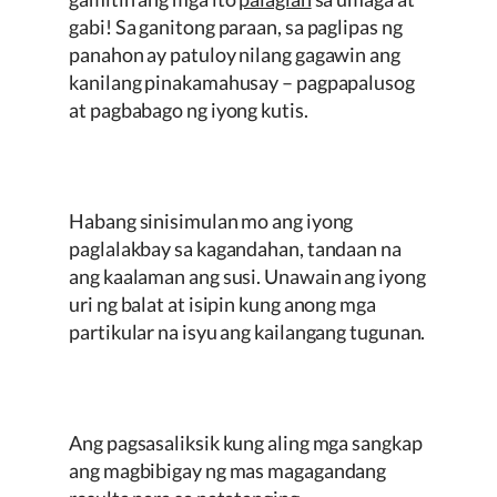
gabi! Sa ganitong paraan, sa paglipas ng
panahon ay patuloy nilang gagawin ang
kanilang pinakamahusay – pagpapalusog
at pagbabago ng iyong kutis.
Habang sinisimulan mo ang iyong
paglalakbay sa kagandahan, tandaan na
ang kaalaman ang susi. Unawain ang iyong
uri ng balat at isipin kung anong mga
partikular na isyu ang kailangang tugunan.
Ang pagsasaliksik kung aling mga sangkap
ang magbibigay ng mas magagandang