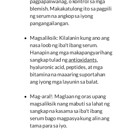
pagpapaliwanag, o kontrol sa mga
blemish. Makakatulong ito sa pagpili
ng serum na angkop sa iyong
pangangailangan.
Magsaliksik: Kilalanin kung ano ang
nasa loob ng iba't ibang serum.
Hanapin ang mga makapangyarihang
sangkap tulad ng
antioxidants
,
hyaluronic acid, peptides, at mga
bitamina na maaaring suportahan
ang iyong mga layunin sa balat.
Mag-aral!: Maglaan ng oras upang
magsaliksik nang mabuti sa lahat ng
sangkap na kasama sa iba't ibang
serum bago magpasya kung alin ang
tama para sa iyo.