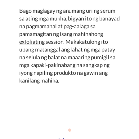
Bago maglagay ng anumang uri ng serum
sa ating mga mukha, bigyan ito ng banayad
na pagmamahal at pag-aalaga sa
pamamagitan ng isang mahinahong
exfoliating
session. Makakatulong ito
upang matanggal ang lahat ng mga patay
na selula ng balat na maaaring pumigil sa
mga kapaki-pakinabang na sangkap ng
iyong napiling produkto na gawin ang
kanilang mahika.