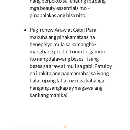
nang perpekto sa lahat ng iba pang
mga beauty essentials mo –
pinapalakas ang bisa nito.
Pag-renew Araw at Gabi: Para
makuha ang pinakamataas na
benepisyo mula sa kamangha-
manghang produktong ito, gamitin
ito nang dalawang beses - isang
beses sa araw at muli sa gabi. Patuloy
na ipakita ang pagmamahal sa iyong
balat upang lahat ng mga kahanga-
hangang sangkap ay magawa ang
kanilang mahika!