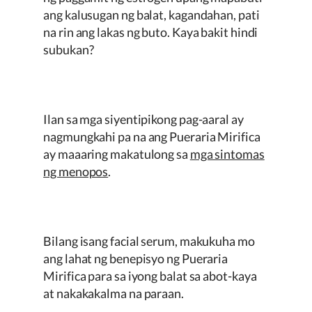
ang kalusugan ng balat, kagandahan, pati
na rin ang lakas ng buto. Kaya bakit hindi
subukan?
Ilan sa mga siyentipikong pag-aaral ay
nagmungkahi pa na ang
Pueraria Mirifica
ay maaaring makatulong sa
mga sintomas
ng menopos
.
Bilang isang facial serum, makukuha mo
ang lahat ng benepisyo ng
Pueraria
Mirifica
para sa iyong balat sa abot-kaya
at nakakakalma na paraan.