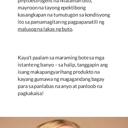
phytoestrogens na nilalaman dito,
mayroon na tayong epektibong
kasangkapan na tumutugon sa kondisyong
ito sa pamamagitan ng pagpapanatili ng
malusog na lakas ng buto
.
Kaya't paalam sa maraming bote sa mga
istante ng banyo – sa halip, tanggapin ang
isang makapangyarihang produkto na
kayang gumawa ng magagandang bagay
para sa panlabas na anyo at panloob na
pagkakaisa!