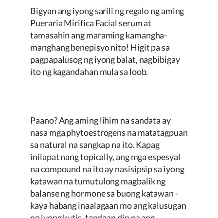
Bigyan ang iyong sarili ng regalo ng aming
Pueraria Mirifica
Facial serum at
tamasahin ang maraming kamangha-
manghang benepisyo nito! Higit pa sa
pagpapalusog ng iyong balat, nagbibigay
ito ng kagandahan mula sa loob.
Paano? Ang aming lihim na sandata ay
nasa mga phytoestrogens na matatagpuan
sa natural na sangkap na ito. Kapag
inilapat nang topically, ang mga espesyal
na compound na ito ay nasisipsip sa iyong
katawan na tumutulong magbalik ng
balanse ng hormone sa buong katawan -
kaya habang inaalagaan mo ang kalusugan
ng iyong kutis, tandaan din na ang