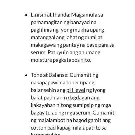
Linisin at Ihanda: Magsimula sa
pamamagitan ng banayad na
paglilinis ng iyong mukha upang
matanggal ang lahat ng dumi at
makagawa ng pantay na base para sa
serum. Patuyuin ang anumang
moisture pagkatapos nito.
Tone at Balanse: Gumamit ng
nakapapawi na toner upang
balansehin ang
pH level
ng iyong
balat pati na rin dagdagan ang
kakayahan nitong sumipsip ng mga
bagay tulad ng mga serum. Gumamit
ng malalambot na hagod gamit ang
cotton pad kapag inilalapat ito sa
iyong mukha.