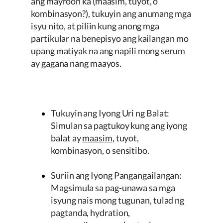
ang mayroon ka (maasim, tuyot, o
kombinasyon?), tukuyin ang anumang mga
isyu nito, at piliin kung anong mga
partikular na benepisyo ang kailangan mo
upang matiyak na ang napili mong serum
ay gagana nang maayos.
Tukuyin ang Iyong Uri ng Balat:
Simulan sa pagtukoy kung ang iyong
balat ay
maasim
, tuyot,
kombinasyon, o sensitibo.
Suriin ang Iyong Pangangailangan:
Magsimula sa pag-unawa sa mga
isyung nais mong tugunan, tulad ng
pagtanda, hydration,