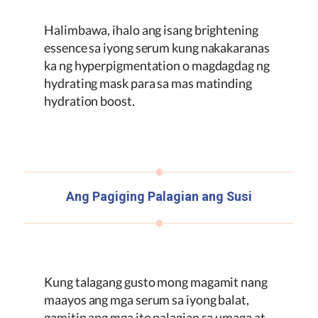
Halimbawa, ihalo ang isang brightening
essence sa iyong serum kung nakakaranas
ka ng hyperpigmentation o magdagdag ng
hydrating mask para sa mas matinding
hydration boost.
Ang Pagiging Palagian ang Susi
Kung talagang gusto mong magamit nang
maayos ang mga serum sa iyong balat,
gamitin ang mga ito
palagian
sa umaga at