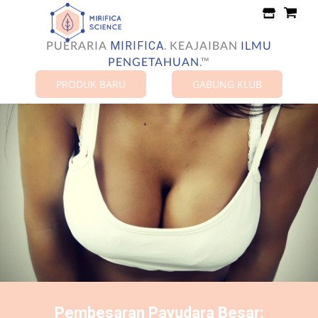
Lewati
ke
konten
PUERARIA
.
KEAJAIBAN
ILMU
MIRIFICA
PENGETAHUAN
.™
PRODUK BARU
GABUNG KLUB
Pembesaran Payudara Besar: