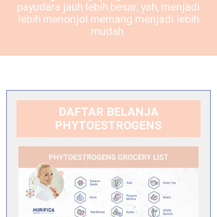
payudara jauh lebih besar, yah, menjadi
lebih menonjol memang menjadi lebih
mudah.
DAFTAR BELANJA
PHYTOESTROGENS