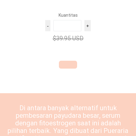
Kuantitas
-
+
$39.95 USD
Di antara banyak alternatif untuk
pembesaran payudara besar, serum
dengan fitoestrogen saat ini adalah
pilihan terbaik. Yang dibuat dari
Pueraria