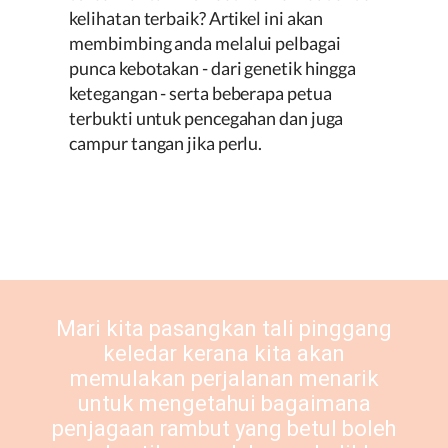
kelihatan terbaik? Artikel ini akan
membimbing anda melalui pelbagai
punca kebotakan - dari genetik hingga
ketegangan - serta beberapa petua
terbukti untuk pencegahan dan juga
campur tangan jika perlu.
Mari kita pasangkan tali pinggang
keledar kerana kita akan
memulakan perjalanan menarik
untuk mengetahui bagaimana
penjagaan rambut yang betul boleh