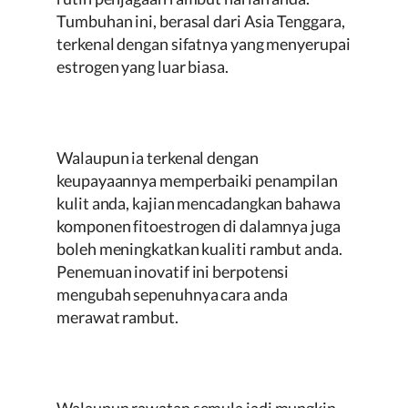
Tumbuhan ini, berasal dari Asia Tenggara,
terkenal dengan sifatnya yang menyerupai
estrogen yang luar biasa.
Walaupun ia terkenal dengan
keupayaannya memperbaiki penampilan
kulit anda, kajian mencadangkan bahawa
komponen fitoestrogen di dalamnya juga
boleh meningkatkan kualiti rambut anda.
Penemuan inovatif ini berpotensi
mengubah sepenuhnya cara anda
merawat rambut.
Walaupun rawatan semula jadi mungkin