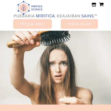
Langkau
ke
kandungan
PUERARIA
.
KEAJAIBAN
SAINS
.™
MIRIFICA
PRODUK BARU
SERTAI KELAB