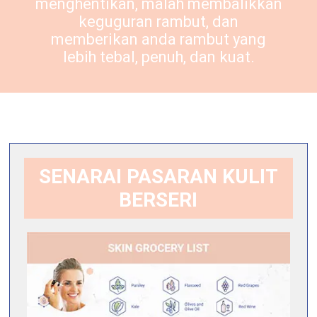
menghentikan, malah membalikkan
keguguran rambut, dan
memberikan anda rambut yang
lebih tebal, penuh, dan kuat.
SENARAI PASARAN KULIT
BERSERI