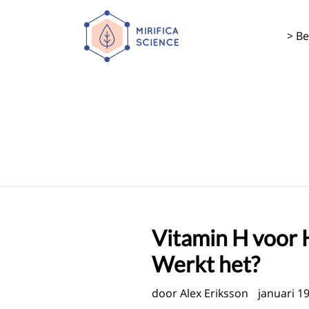
Doorgaan
naar
> Be
artikel
Vitamin H voor H
Werkt het?
door Alex Eriksson
januari 1