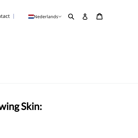
Indienen
Winkelwagen
Winkelwagen
Inloggen
tact
Nederlands
wing Skin: