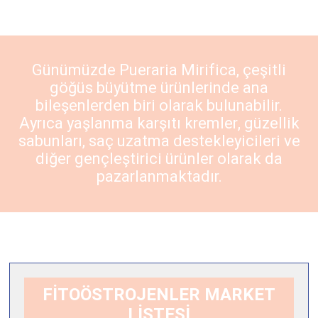
Günümüzde
Pueraria Mirifica
, çeşitli
göğüs büyütme ürünlerinde ana
bileşenlerden biri olarak bulunabilir.
Ayrıca yaşlanma karşıtı kremler, güzellik
sabunları, saç uzatma destekleyicileri ve
diğer gençleştirici ürünler olarak da
pazarlanmaktadır.
FİTOÖSTROJENLER MARKET
LİSTESİ