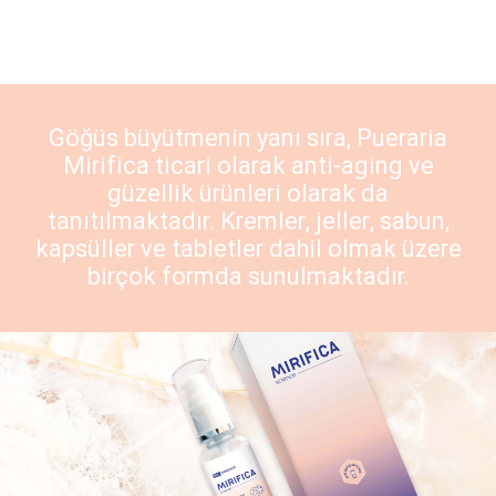
Göğüs büyütmenin yanı sıra,
Pueraria
Mirifica
ticari olarak anti-aging ve
güzellik ürünleri olarak da
tanıtılmaktadır. Kremler, jeller, sabun,
kapsüller ve tabletler dahil olmak üzere
birçok formda sunulmaktadır.