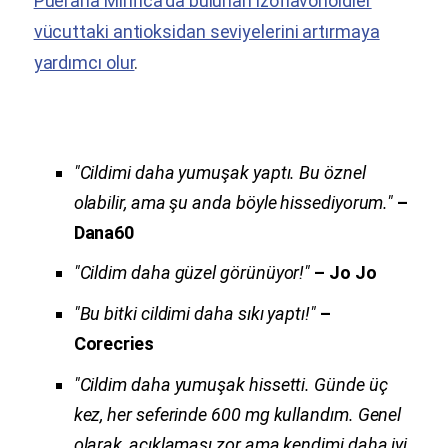
Pueraria Mirifica
'da bulunan izoflavonoidler
vücuttaki antioksidan seviyelerini artırmaya
yardımcı olur
.
"Cildimi daha yumuşak yaptı. Bu öznel
olabilir, ama şu anda böyle hissediyorum."
–
Dana60
"Cildim daha güzel görünüyor!"
– Jo Jo
"Bu bitki cildimi daha sıkı yaptı!"
–
Corecries
"Cildim daha yumuşak hissetti. Günde üç
kez, her seferinde 600 mg kullandım.
Genel
olarak, açıklaması zor ama kendimi daha iyi