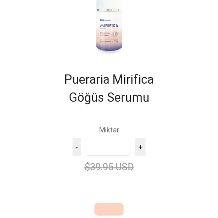
Pueraria Mirifica
Göğüs Serumu
Miktar
-
+
$39.95 USD