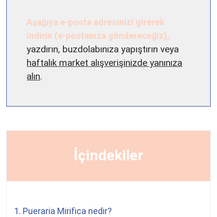
Aşağıya e-posta adresinizi girerek
indirin (e-postanıza göndereceğiz),
yazdırın, buzdolabınıza yapıştırın veya
haftalık market alışverişinizde yanınıza
alın
.
İçindekiler
1.
Pueraria Mirifica
nedir?