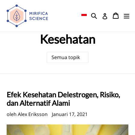
Lewati
ke
Mencari
Keranj
Keranj
me
Gabung
konten
Kesehatan
Efek Kesehatan Delestrogen, Risiko,
dan Alternatif Alami
oleh Alex Eriksson
Januari 17, 2021