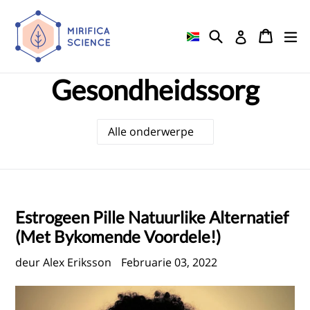
Slaan
oor
Soek
Karretj
Karretj
ui
Teken aan
na
inhoud
Gesondheidssorg
Estrogeen Pille Natuurlike Alternatief
(Met Bykomende Voordele!)
deur Alex Eriksson
Februarie 03, 2022