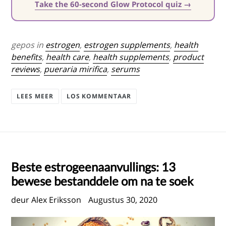
Take the 60-second Glow Protocol quiz →
gepos in
estrogen
,
estrogen supplements
,
health
benefits
,
health care
,
health supplements
,
product
reviews
,
pueraria mirifica
,
serums
LEES MEER
LOS KOMMENTAAR
Beste estrogeenaanvullings: 13
bewese bestanddele om na te soek
deur Alex Eriksson
Augustus 30, 2020